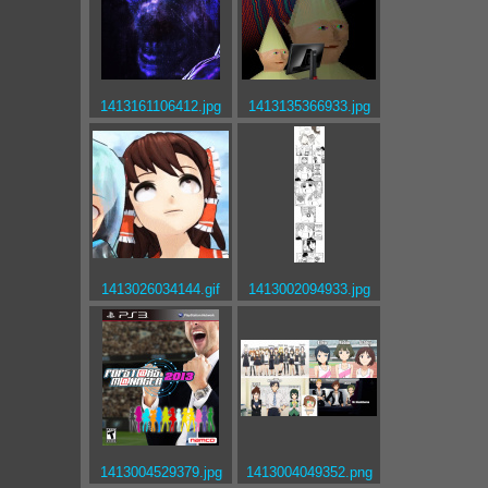
1413161106412.jpg
1413135366933.jpg
1413026034144.gif
1413002094933.jpg
1413004529379.jpg
1413004049352.png