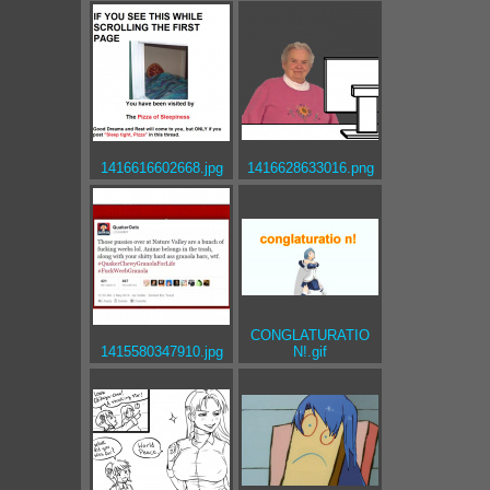
1416616602668.jpg
1416628633016.png
CONGLATURATIO
1415580347910.jpg
N!.gif