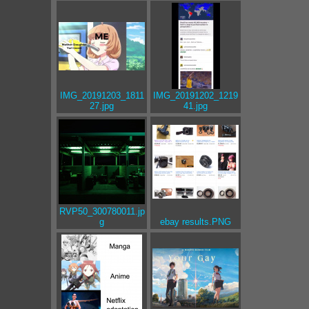
IMG_20191203_1811
IMG_20191202_1219
27.jpg
41.jpg
RVP50_300780011.jp
g
ebay results.PNG