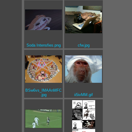
Soda Intensfies.png
cfw.jpg
BSw6vs_IMAAnMFC
.jpg
ii5ivMM.gif