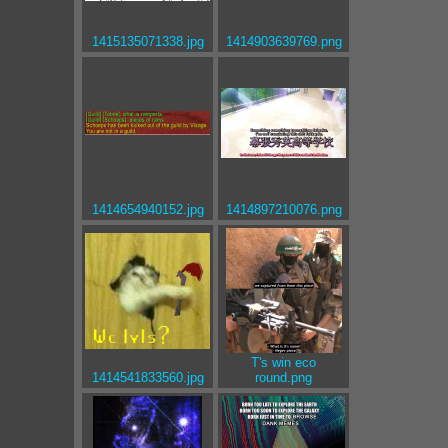
1415135071338.jpg
1414903639769.png
1414654940152.jpg
1414897210076.png
T's win eco
1414541833560.jpg
round.png