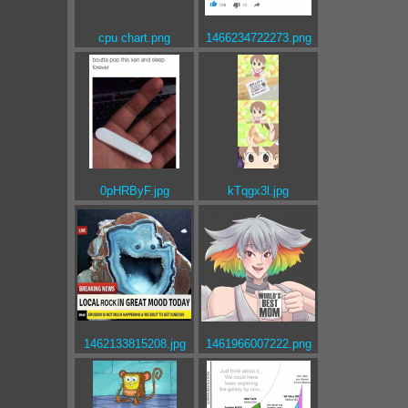
cpu chart.png
1466234722273.png
0pHRByF.jpg
kTqgx3l.jpg
1462133815208.jpg
1461966007222.png