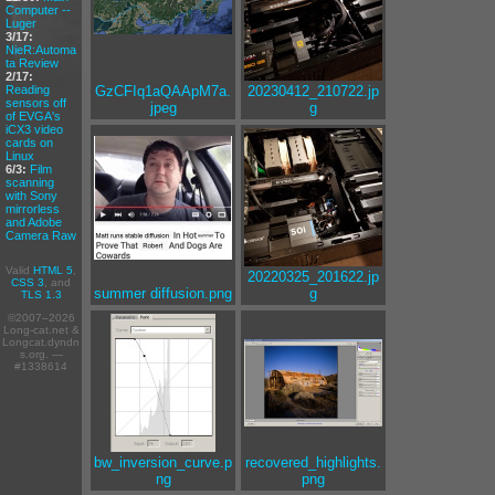
Computer --
Luger
3/17:
NieR:Automa
ta Review
2/17:
Reading
GzCFIq1aQAApM7a.
20230412_210722.jp
sensors off
jpeg
g
of EVGA's
iCX3 video
cards on
Linux
6/3:
Film
scanning
with Sony
mirrorless
and Adobe
Camera Raw
Valid
HTML 5
,
20220325_201622.jp
CSS 3
, and
summer diffusion.png
g
TLS 1.3
©2007–2026
Long-cat.net &
Longcat.dyndn
s.org. —
#1338614
bw_inversion_curve.p
recovered_highlights.
ng
png