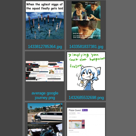
1433812785364.jpg
1433581837381.jpg
average google
journey.png
1432685532698.png