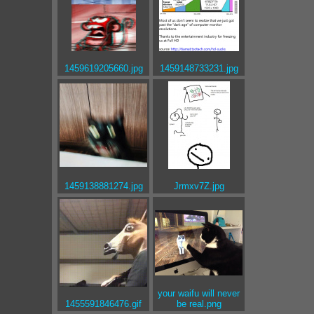
1459619205660.jpg
1459148733231.jpg
1459138881274.jpg
Jrmxv7Z.jpg
your waifu will never
1455591846476.gif
be real.png