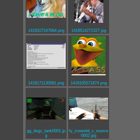
1419107247664.png
1418514271327.jpg
1418171130581.png
1418105571874.png
gg_dogz_tank0001.jp
fy_iceworld_x_source
g
0002.jpg