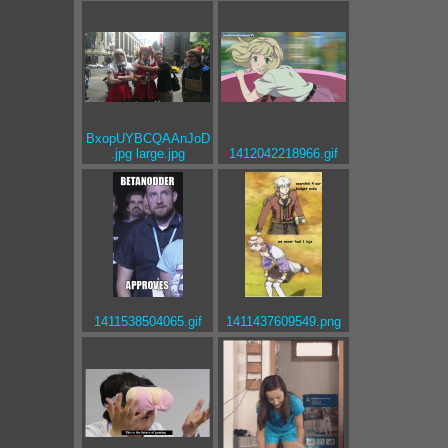
BxopUYBCQAAnJoD
.jpg large.jpg
1412042218966.gif
1411538504065.gif
1411437609549.png