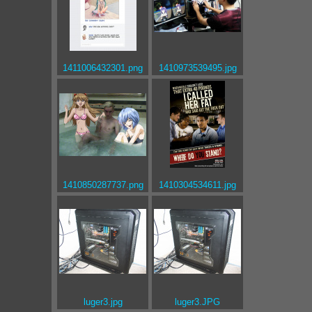
1411006432301.png
1410973539495.jpg
1410850287737.png
1410304534611.jpg
luger3.jpg
luger3.JPG