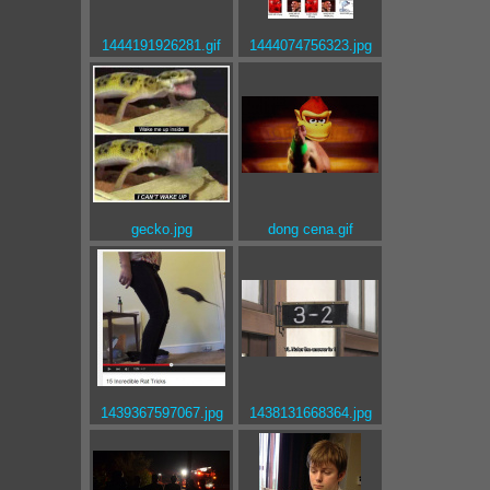
1444191926281.gif
1444074756323.jpg
gecko.jpg
dong cena.gif
1439367597067.jpg
1438131668364.jpg