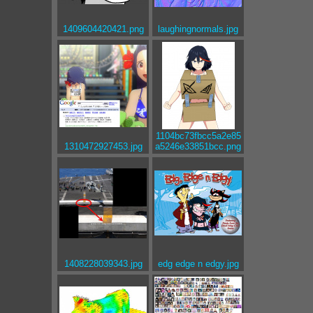
1409604420421.png
laughingnormals.jpg
1104bc73fbcc5a2e85
1310472927453.jpg
a5246e33851bcc.png
1408228039343.jpg
edg edge n edgy.jpg