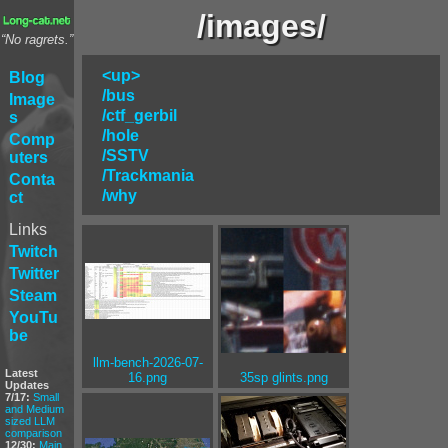
/images/
“No ragrets.”
<up>
Blog
/bus
Image
/ctf_gerbil
s
/hole
Comp
/SSTV
uters
/Trackmania
Conta
/why
ct
Links
Twitch
Twitter
Steam
YouTu
be
llm-bench-2026-07-
Latest
16.png
35sp glints.png
Updates
7/17:
Small
and Medium
sized LLM
comparison
12/30:
Main