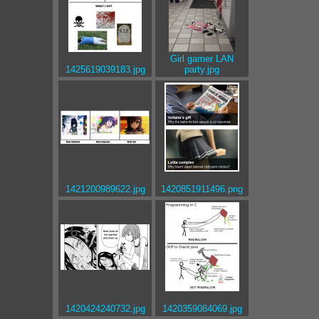
Girl gamer LAN
1425619039183.jpg
party.jpg
1421200989622.jpg
1420851911496.png
1420424240732.jpg
1420359084069.jpg