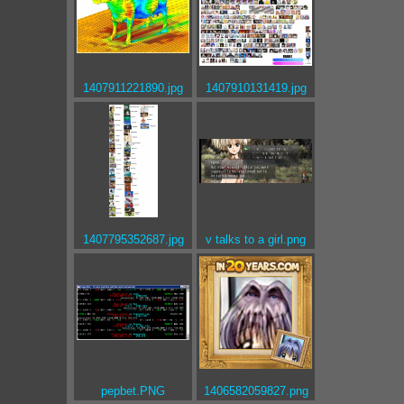
1407911221890.jpg
1407910131419.jpg
1407795352687.jpg
v talks to a girl.png
pepbet.PNG
1406582059827.png