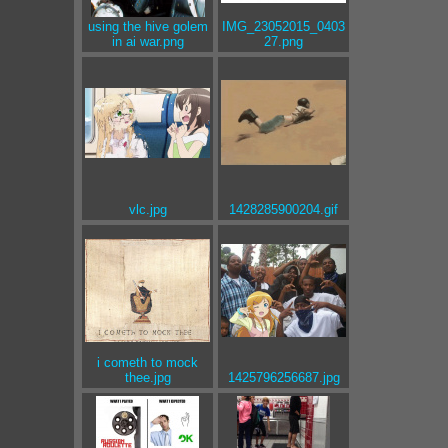
using the hive golem
IMG_23052015_0403
in ai war.png
27.png
vlc.jpg
1428285900204.gif
i cometh to mock
thee.jpg
1425796256687.jpg