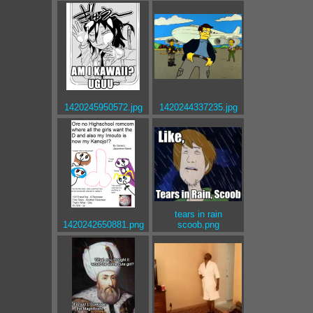
1420245950572.jpg
1420244337235.jpg
tears in rain
1420242650881.png
scoob.png