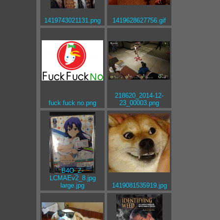
1419743021131.png
1419628627756.gif
218620_2014-12-
fuck fuck no.png
23_00003.png
B4O_Z-
LCMAEv2_8.jpg
large.jpg
1419081535919.jpg