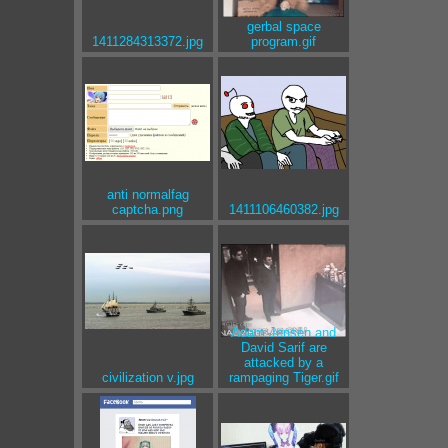
gerbal space
1411284313372.jpg
program.gif
anti normalfag
captcha.png
1411106460382.jpg
Adam Jensen and
David Sarif are
attacked by a
civilization v.jpg
rampaging Tiger.gif