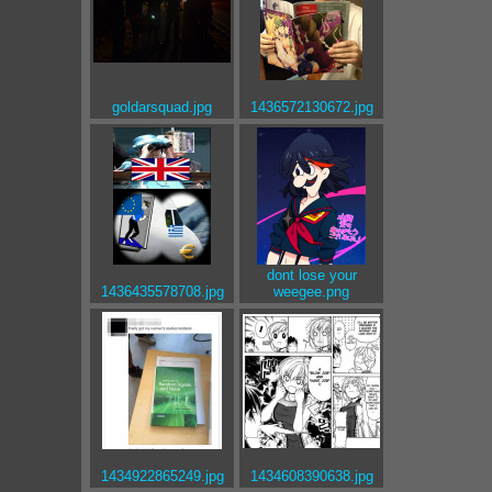
goldarsquad.jpg
1436572130672.jpg
dont lose your
1436435578708.jpg
weegee.png
1434922865249.jpg
1434608390638.jpg