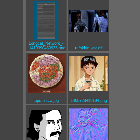
Longcat_Network_-
_1410390460933.png
u fokkin wot.gif
tops pizza.jpg
1409728419194.png