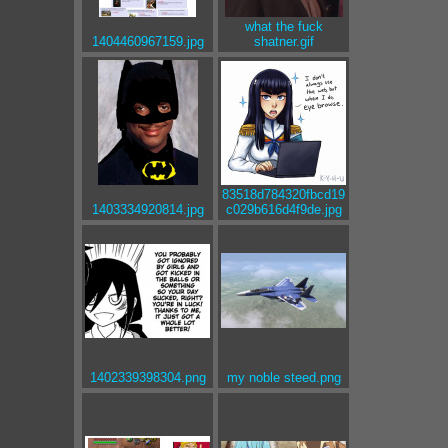
what the fuck
1404460967159.jpg
shatner.gif
83518d784320fbcd19
1403334920814.jpg
c029b616d4f9de.jpg
1402339398304.png
my noble steed.png