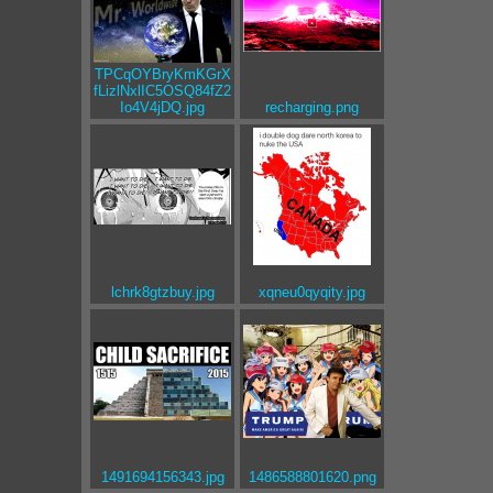
-
TPCqOYBryKmKGrX
fLizlNxlIC5OSQ84fZ2
Io4V4jDQ.jpg
recharging.png
lchrk8gtzbuy.jpg
xqneu0qyqity.jpg
1491694156343.jpg
1486588801620.png