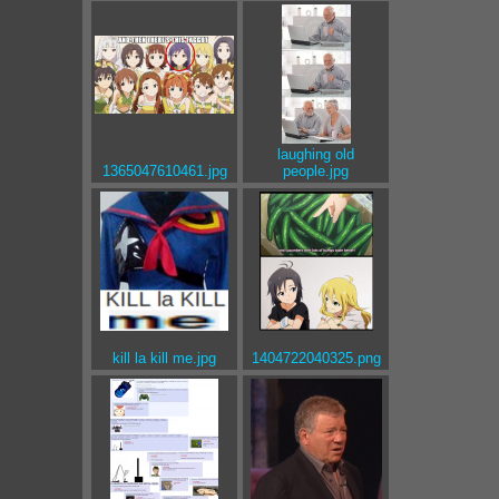
laughing old
1365047610461.jpg
people.jpg
kill la kill me.jpg
1404722040325.png